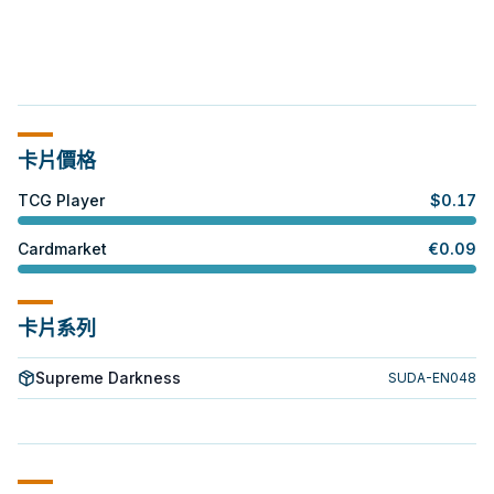
卡片價格
TCG Player
$
0.17
Cardmarket
€
0.09
卡片系列
Supreme Darkness
SUDA-EN048