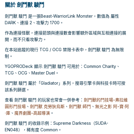
關於 劍鬥獸 駿鬥
劍鬥獸 駿鬥 是一張Beast-WarriorLink Monster，數值為 屬性
DARK、連接 2、攻擊力 1700。
作為連接怪獸，連接箭頭與連接數會影響額外區域與互相連接的展
開，而不只看攻擊力。
在本站追蹤的現行 TCG / OCG 禁限卡表中，劍鬥獸 駿鬥 為無限
制。
YGOPRODeck 顯示 劍鬥獸 駿鬥 可用於：Common Charity、
TCG、OCG、Master Duel。
劍鬥獸 駿鬥 屬於「Gladiator」系列，搜尋引擎卡與科技卡時可按
該系列篩選。
查看 劍鬥獸 駿鬥 的玩家也常會一併參考：
劍鬥獸的鬥技場-弗拉維
圓形鬥技場
、
劍鬥獸 克勞狄烏斯
、
劍鬥獸 師鬥
、
無光之影 阿-寶·阿
·庫
、
魔界劇團-高超導演
。
劍鬥獸 駿鬥 的收錄示例：Supreme Darkness（SUDA-
EN048），稀有度 Common。