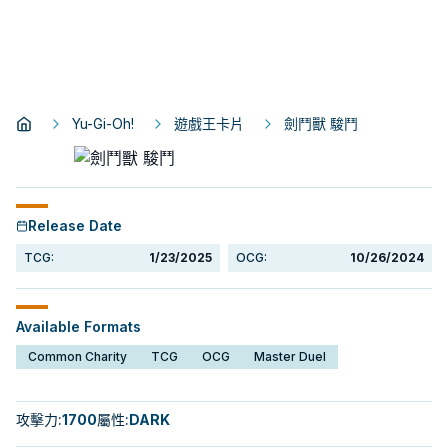
Yu-Gi-Oh!
遊戲王卡片
劍鬥獸 駿鬥
Release Date
TCG:
1/23/2025
OCG:
10/26/2024
Available Formats
Common Charity
TCG
OCG
Master Duel
攻擊力
:
1700
屬性
:
DARK