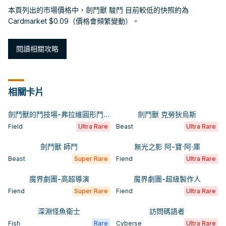
本頁列出的市場價格中，劍鬥獸 駿鬥 目前較低的快照約為
Cardmarket $0.09（價格會頻繁變動）。
閱讀相關攻略
相關卡片
劍鬥獸的鬥技場-弗拉維圓形鬥技場
劍鬥獸 克勞狄烏斯
Field
Ultra Rare
Beast
Ultra Rare
劍鬥獸 師鬥
無光之影 阿-寶·阿·庫
Beast
Super Rare
Fiend
Ultra Rare
魔界劇團-高超導演
魔界劇團-超級製作人
Fiend
Super Rare
Fiend
Ultra Rare
深淵怪魚衛士
訪問碼語者
Fish
Rare
Cyberse
Ultra Rare