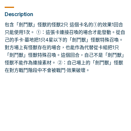
Description
包含「劍鬥獸」怪獸的怪獸2只 這個卡名的①的效果1回合
只能使用1次。 ①：這張卡連接召喚的場合才能發動。從自
己的手卡·墓地把1只4星以下的「劍鬥獸」怪獸特殊召喚。
對方場上有怪獸存在的場合，也能作為代替從卡組把1只
「劍鬥獸」怪獸特殊召喚。這個回合，自己不是「劍鬥獸」
怪獸不能作為連接素材。 ②：自己場上的「劍鬥獸」怪獸
在對方戰鬥階段中不會被戰鬥·效果破壞。