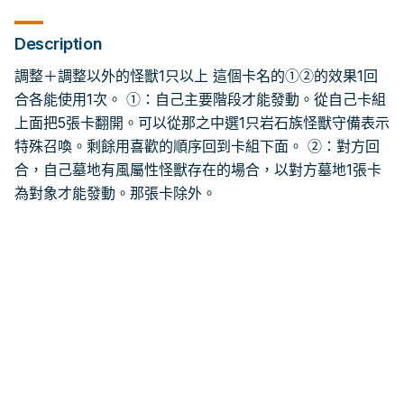
Description
調整＋調整以外的怪獸1只以上 這個卡名的①②的效果1回
合各能使用1次。 ①：自己主要階段才能發動。從自己卡組
上面把5張卡翻開。可以從那之中選1只岩石族怪獸守備表示
特殊召喚。剩餘用喜歡的順序回到卡組下面。 ②：對方回
合，自己墓地有風屬性怪獸存在的場合，以對方墓地1張卡
為對象才能發動。那張卡除外。