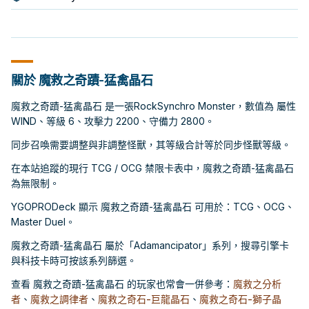
關於 魔救之奇蹟-猛禽晶石
魔救之奇蹟-猛禽晶石 是一張RockSynchro Monster，數值為 屬性
WIND、等級 6、攻擊力 2200、守備力 2800。
同步召喚需要調整與非調整怪獸，其等級合計等於同步怪獸等級。
在本站追蹤的現行 TCG / OCG 禁限卡表中，魔救之奇蹟-猛禽晶石
為無限制。
YGOPRODeck 顯示 魔救之奇蹟-猛禽晶石 可用於：TCG、OCG、
Master Duel。
魔救之奇蹟-猛禽晶石 屬於「Adamancipator」系列，搜尋引擎卡
與科技卡時可按該系列篩選。
查看 魔救之奇蹟-猛禽晶石 的玩家也常會一併參考：
魔救之分析
者
、
魔救之調律者
、
魔救之奇石-巨龍晶石
、
魔救之奇石-獅子晶