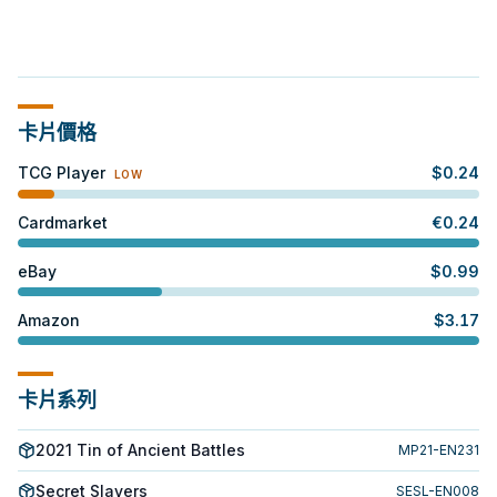
卡片價格
TCG Player
$
0.24
LOW
Cardmarket
€
0.24
eBay
$
0.99
Amazon
$
3.17
卡片系列
2021 Tin of Ancient Battles
MP21-EN231
Secret Slayers
SESL-EN008