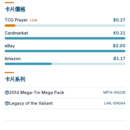
卡片價格
TCG Player
$
0.27
LOW
Cardmarket
€
0.21
eBay
$
3.00
Amazon
$
1.17
卡片系列
2014 Mega-Tin Mega Pack
MP14-EN228
Legacy of the Valiant
LVAL-EN064