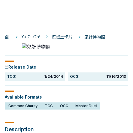
Yu-Gi-Oh!
遊戲王卡片
鬼計博物館
Release Date
TCG:
1/24/2014
OCG:
11/16/2013
Available Formats
Common Charity
TCG
OCG
Master Duel
Description