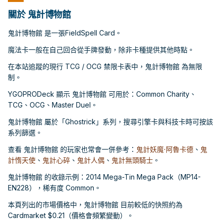
關於 鬼計博物館
鬼計博物館 是一張FieldSpell Card。
魔法卡一般在自己回合從手牌發動，除非卡種提供其他時點。
在本站追蹤的現行 TCG / OCG 禁限卡表中，鬼計博物館 為無限
制。
YGOPRODeck 顯示 鬼計博物館 可用於：Common Charity、
TCG、OCG、Master Duel。
鬼計博物館 屬於「Ghostrick」系列，搜尋引擎卡與科技卡時可按該
系列篩選。
查看 鬼計博物館 的玩家也常會一併參考：
鬼計妖魔·阿魯卡德
、
鬼
計惰天使
、
鬼計心碎
、
鬼計人偶
、
鬼計無頭騎士
。
鬼計博物館 的收錄示例：2014 Mega-Tin Mega Pack（MP14-
EN228），稀有度 Common。
本頁列出的市場價格中，鬼計博物館 目前較低的快照約為
Cardmarket $0.21（價格會頻繁變動）。