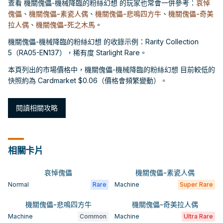
查看 機關傀儡-機械降臨的粉絲幻想 的玩家也常會一併參考：
哀悼
傀儡
、
機關傀儡-素瓷人偶
、
機關傀儡-悲鳴四方牛
、
機關傀儡-奇美
拉人偶
、
機關傀儡-死之木馬
。
機關傀儡-機械降臨的粉絲幻想 的收錄示例：Rarity Collection
5（RA05-EN137），稀有度 Starlight Rare。
本頁列出的市場價格中，機關傀儡-機械降臨的粉絲幻想 目前較低的
快照約為 Cardmarket $0.06（價格會頻繁變動）。
閱讀相關攻略
相關卡片
哀悼傀儡
機關傀儡-素瓷人偶
Normal
Rare
Machine
Super Rare
機關傀儡-悲鳴四方牛
機關傀儡-奇美拉人偶
Machine
Common
Machine
Ultra Rare