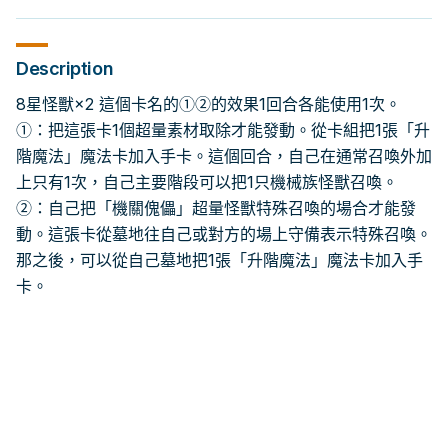
Description
8星怪獸×2 這個卡名的①②的效果1回合各能使用1次。
①：把這張卡1個超量素材取除才能發動。從卡組把1張「升
階魔法」魔法卡加入手卡。這個回合，自己在通常召喚外加
上只有1次，自己主要階段可以把1只機械族怪獸召喚。
②：自己把「機關傀儡」超量怪獸特殊召喚的場合才能發
動。這張卡從墓地往自己或對方的場上守備表示特殊召喚。
那之後，可以從自己墓地把1張「升階魔法」魔法卡加入手
卡。