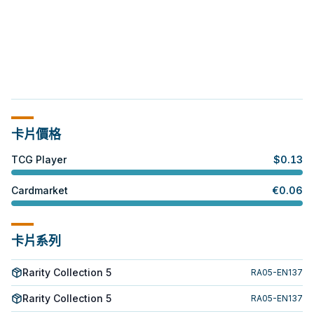
卡片價格
TCG Player
$
0.13
Cardmarket
€
0.06
卡片系列
Rarity Collection 5
RA05-EN137
Rarity Collection 5
RA05-EN137