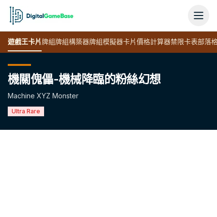
遊戲王
卡片
牌組
牌組構築器
牌組模擬器
卡片價格計算器
禁限卡表
部落
機關傀儡-機械降臨的粉絲幻想
Machine XYZ Monster
Ultra Rare