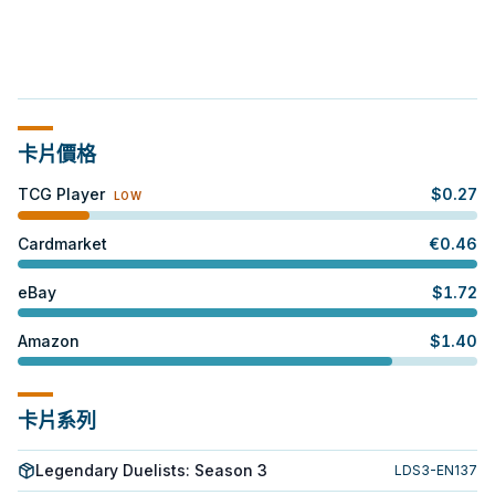
卡片價格
TCG Player
$
0.27
LOW
Cardmarket
€
0.46
eBay
$
1.72
Amazon
$
1.40
卡片系列
Legendary Duelists: Season 3
LDS3-EN137