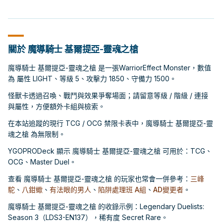
關於 魔導騎士 基爾提亞-靈魂之槍
魔導騎士 基爾提亞-靈魂之槍 是一張WarriorEffect Monster，數值
為 屬性 LIGHT、等級 5、攻擊力 1850、守備力 1500。
怪獸卡透過召喚、戰鬥與效果爭奪場面；請留意等級 / 階級 / 連接
與屬性，方便額外卡組與檢索。
在本站追蹤的現行 TCG / OCG 禁限卡表中，魔導騎士 基爾提亞-靈
魂之槍 為無限制。
YGOPRODeck 顯示 魔導騎士 基爾提亞-靈魂之槍 可用於：TCG、
OCG、Master Duel。
查看 魔導騎士 基爾提亞-靈魂之槍 的玩家也常會一併參考：
三峰
駝
、
八鉗蠍
、
有法眼的男人
、
陷阱處理班 A組
、
AD變更者
。
魔導騎士 基爾提亞-靈魂之槍 的收錄示例：Legendary Duelists:
Season 3（LDS3-EN137），稀有度 Secret Rare。