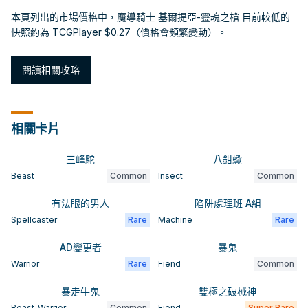
本頁列出的市場價格中，魔導騎士 基爾提亞-靈魂之槍 目前較低的
快照約為 TCGPlayer $0.27（價格會頻繁變動）。
閱讀相關攻略
相關卡片
三峰駝
八鉗蠍
Beast
Common
Insect
Common
有法眼的男人
陷阱處理班 A組
Spellcaster
Rare
Machine
Rare
AD變更者
暴鬼
Warrior
Rare
Fiend
Common
暴走牛鬼
雙極之破械神
Beast-Warrior
Common
Fiend
Super Rare