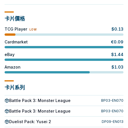
卡片價格
TCG Player
$
0.13
LOW
Cardmarket
€
0.09
eBay
$
1.44
Amazon
$
1.03
卡片系列
Battle Pack 3: Monster League
BP03-EN070
Battle Pack 3: Monster League
BP03-EN070
Duelist Pack: Yusei 2
DP09-EN013