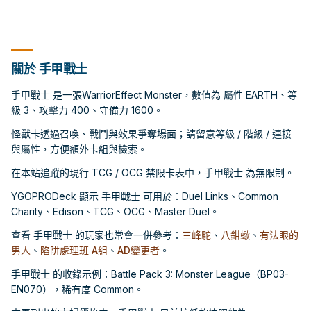
關於 手甲戰士
手甲戰士 是一張WarriorEffect Monster，數值為 屬性 EARTH、等
級 3、攻擊力 400、守備力 1600。
怪獸卡透過召喚、戰鬥與效果爭奪場面；請留意等級 / 階級 / 連接
與屬性，方便額外卡組與檢索。
在本站追蹤的現行 TCG / OCG 禁限卡表中，手甲戰士 為無限制。
YGOPRODeck 顯示 手甲戰士 可用於：Duel Links、Common
Charity、Edison、TCG、OCG、Master Duel。
查看 手甲戰士 的玩家也常會一併參考：
三峰駝
、
八鉗蠍
、
有法眼的
男人
、
陷阱處理班 A組
、
AD變更者
。
手甲戰士 的收錄示例：Battle Pack 3: Monster League（BP03-
EN070），稀有度 Common。