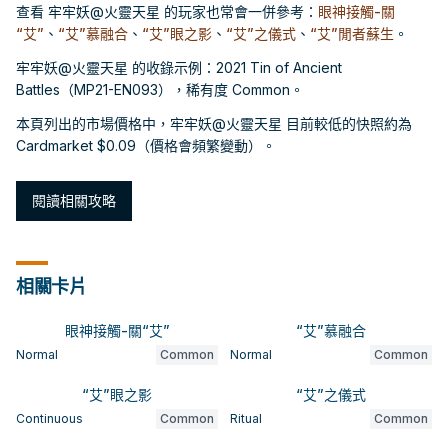
查看 牢牢妖@火靈天星 的玩家也常會一併參考：
眼神接觸-關
“艾”
、
“艾”慕融合
、
“艾”眼之影
、
“艾”之儀式
、
“艾”閒者蘇生
。
牢牢妖@火靈天星 的收錄示例：2021 Tin of Ancient
Battles（MP21-EN093），稀有度 Common。
本頁列出的市場價格中，牢牢妖@火靈天星 目前較低的快照約為
Cardmarket $0.09（價格會頻繁變動）。
閱讀相關攻略
相關卡片
眼神接觸-關“艾”
“艾”慕融合
Normal
Common
Normal
Common
“艾”眼之影
“艾”之儀式
Continuous
Common
Ritual
Common