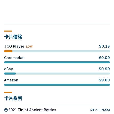
卡片價格
TCG Player
$
0.18
LOW
Cardmarket
€
0.09
eBay
$
0.99
Amazon
$
9.00
卡片系列
2021 Tin of Ancient Battles
MP21-EN093