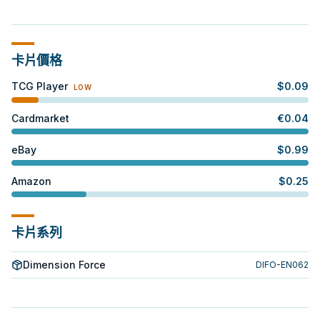
卡片價格
TCG Player
$
0.09
LOW
Cardmarket
€
0.04
eBay
$
0.99
Amazon
$
0.25
卡片系列
Dimension Force
DIFO-EN062