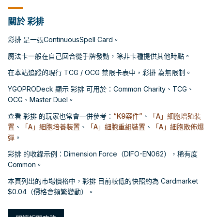
關於 彩排
彩排 是一張ContinuousSpell Card。
魔法卡一般在自己回合從手牌發動，除非卡種提供其他時點。
在本站追蹤的現行 TCG / OCG 禁限卡表中，彩排 為無限制。
YGOPRODeck 顯示 彩排 可用於：Common Charity、TCG、
OCG、Master Duel。
查看 彩排 的玩家也常會一併參考：
“K9案件”
、
「A」細胞增殖裝
置
、
「A」細胞培養裝置
、
「A」細胞重組裝置
、
「A」細胞散佈爆
彈
。
彩排 的收錄示例：Dimension Force（DIFO-EN062），稀有度
Common。
本頁列出的市場價格中，彩排 目前較低的快照約為 Cardmarket
$0.04（價格會頻繁變動）。