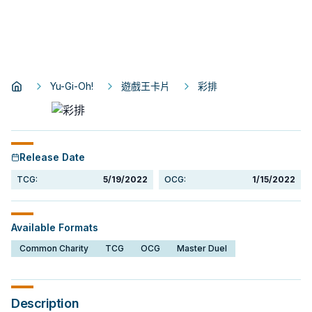
Yu-Gi-Oh!
遊戲王卡片
彩排
Release Date
TCG:
5/19/2022
OCG:
1/15/2022
Available Formats
Common Charity
TCG
OCG
Master Duel
Description