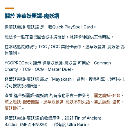
關於 逢華妖麗譚-魔妖語
逢華妖麗譚-魔妖語 是一張Quick-PlaySpell Card。
魔法卡一般在自己回合從手牌發動，除非卡種提供其他時點。
在本站追蹤的現行 TCG / OCG 禁限卡表中，逢華妖麗譚-魔妖語 為
無限制。
YGOPRODeck 顯示 逢華妖麗譚-魔妖語 可用於：Common
Charity、TCG、OCG、Master Duel。
逢華妖麗譚-魔妖語 屬於「Mayakashi」系列，搜尋引擎卡與科技卡
時可按該系列篩選。
查看 逢華妖麗譚-魔妖語 的玩家也常會一併參考：
麗之魔妖-妲姬
、
骸之魔妖-餓者髑髏
、
逢華妖麗譚-魔妖不知火語
、
翼之魔妖-波旬
、
魔妖遊行
。
逢華妖麗譚-魔妖語 的收錄示例：2021 Tin of Ancient
Battles（MP21-EN026），稀有度 Ultra Rare。