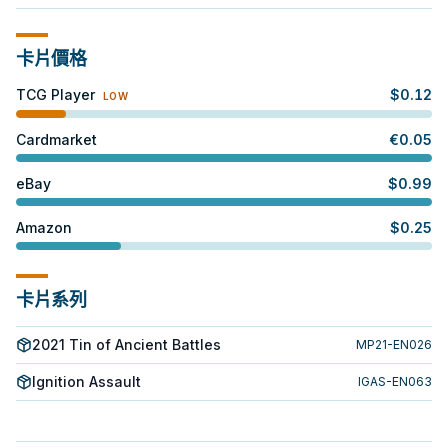
卡片價格
TCG Player
$
0.12
LOW
Cardmarket
€
0.05
eBay
$
0.99
Amazon
$
0.25
卡片系列
2021 Tin of Ancient Battles
MP21-EN026
Ignition Assault
IGAS-EN063