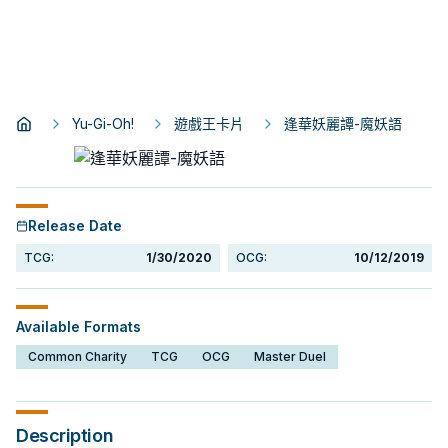
Yu-Gi-Oh!
遊戲王卡片
逢華妖麗譚-魔妖語
Release Date
TCG:
1/30/2020
OCG:
10/12/2019
Available Formats
Common Charity
TCG
OCG
Master Duel
Description