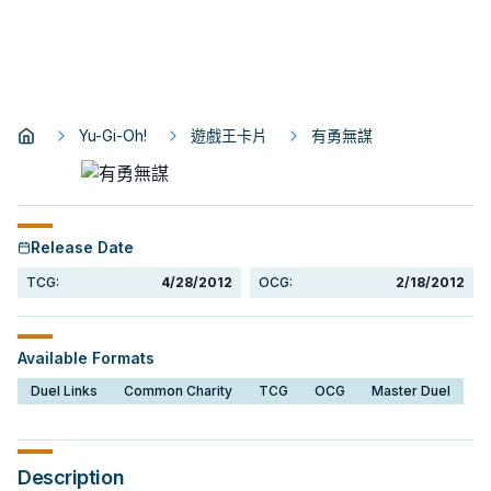
Yu-Gi-Oh!
遊戲王卡片
有勇無謀
Release Date
TCG:
4/28/2012
OCG:
2/18/2012
Available Formats
Duel Links
Common Charity
TCG
OCG
Master Duel
Description