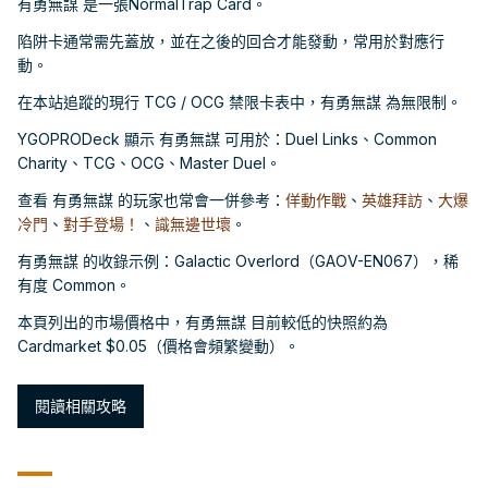
有勇無謀 是一張NormalTrap Card。
陷阱卡通常需先蓋放，並在之後的回合才能發動，常用於對應行
動。
在本站追蹤的現行 TCG / OCG 禁限卡表中，有勇無謀 為無限制。
YGOPRODeck 顯示 有勇無謀 可用於：Duel Links、Common
Charity、TCG、OCG、Master Duel。
查看 有勇無謀 的玩家也常會一併參考：
佯動作戰
、
英雄拜訪
、
大爆
冷門
、
對手登場！
、
識無邊世壞
。
有勇無謀 的收錄示例：Galactic Overlord（GAOV-EN067），稀
有度 Common。
本頁列出的市場價格中，有勇無謀 目前較低的快照約為
Cardmarket $0.05（價格會頻繁變動）。
閱讀相關攻略