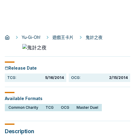
Yu-Gi-Oh!
遊戲王卡片
鬼計之夜
Release Date
TCG:
5/16/2014
OCG:
2/15/2014
Available Formats
Common Charity
TCG
OCG
Master Duel
Description