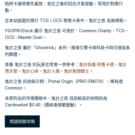
陷阱卡通常需先蓋放，並在之後的回合才能發動，常用於對應行
動。
在本站追蹤的現行 TCG / OCG 禁限卡表中，鬼計之夜 為無限制。
YGOPRODeck 顯示 鬼計之夜 可用於：Common Charity、TCG、
OCG、Master Duel。
鬼計之夜 屬於「Ghostrick」系列，搜尋引擎卡與科技卡時可按該系
列篩選。
查看 鬼計之夜 的玩家也常會一併參考：
鬼計妖魔·阿魯卡德
、
鬼計
惰天使
、
鬼計心碎
、
鬼計人偶
、
鬼計無頭騎士
。
鬼計之夜 的收錄示例：Primal Origin（PRIO-EN074），稀有度
Common。
本頁列出的市場價格中，鬼計之夜 目前較低的快照約為
Cardmarket $0.45（價格會頻繁變動）。
閱讀相關攻略