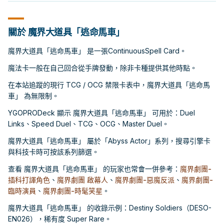
關於 魔界大道具「逃命馬車」
魔界大道具「逃命馬車」 是一張ContinuousSpell Card。
魔法卡一般在自己回合從手牌發動，除非卡種提供其他時點。
在本站追蹤的現行 TCG / OCG 禁限卡表中，魔界大道具「逃命馬
車」 為無限制。
YGOPRODeck 顯示 魔界大道具「逃命馬車」 可用於：Duel
Links、Speed Duel、TCG、OCG、Master Duel。
魔界大道具「逃命馬車」 屬於「Abyss Actor」系列，搜尋引擎卡
與科技卡時可按該系列篩選。
查看 魔界大道具「逃命馬車」 的玩家也常會一併參考：
魔界劇團-
插科打諢角色
、
魔界劇團 啟幕人
、
魔界劇團-惡魔反派
、
魔界劇團-
臨時演員
、
魔界劇團-時髦笑星
。
魔界大道具「逃命馬車」 的收錄示例：Destiny Soldiers（DESO-
EN026），稀有度 Super Rare。