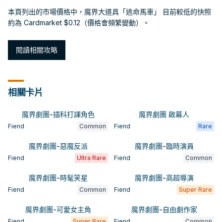
本頁列出的市場價格中，魔界大道具「逃命馬車」 目前較低的快照
約為 Cardmarket $0.12（價格會頻繁變動）。
閱讀相關攻略
相關卡片
魔界劇團-插科打諢角色
魔界劇團 啟幕人
Fiend
Common
Fiend
Rare
魔界劇團-惡魔反派
魔界劇團-臨時演員
Fiend
Ultra Rare
Fiend
Common
魔界劇團-時髦笑星
魔界劇團-高超導演
Fiend
Common
Fiend
Super Rare
魔界劇團-可愛女主角
魔界劇團-自由劇作家
Fiend
Super Rare
Fiend
Common