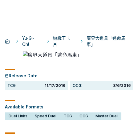
Yu-Gi-
遊戲王卡
魔界大道具「逃命馬
Oh!
片
車」
Release Date
TCG:
11/17/2016
OCG:
8/6/2016
Available Formats
Duel Links
Speed Duel
TCG
OCG
Master Duel