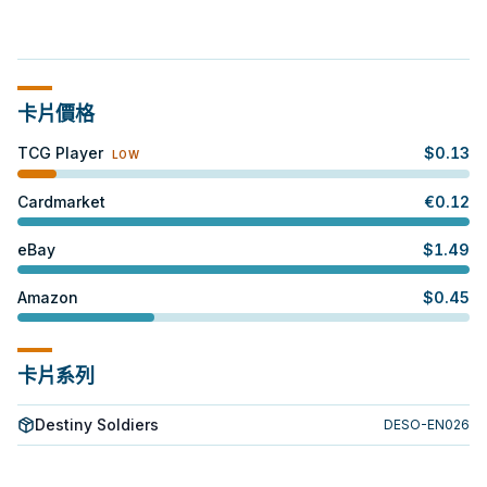
卡片價格
TCG Player
$
0.13
LOW
Cardmarket
€
0.12
eBay
$
1.49
Amazon
$
0.45
卡片系列
Destiny Soldiers
DESO-EN026