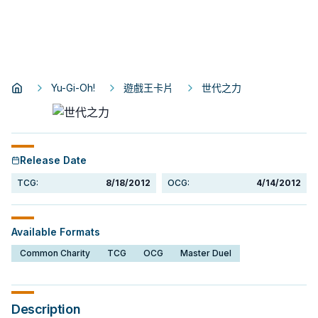
Yu-Gi-Oh!
遊戲王卡片
世代之力
Release Date
TCG:
8/18/2012
OCG:
4/14/2012
Available Formats
Common Charity
TCG
OCG
Master Duel
Description