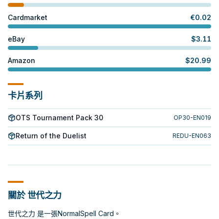
Cardmarket
€
0.02
eBay
$
3.11
Amazon
$
20.99
卡片系列
OTS Tournament Pack 30
OP30-EN019
Return of the Duelist
REDU-EN063
關於 世代之力
世代之力 是一張NormalSpell Card。