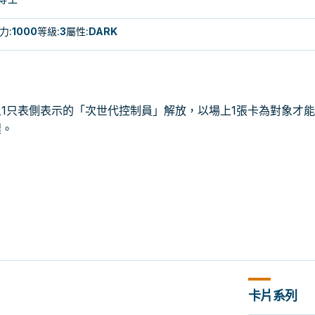
力
:
1000
等級
:
3
屬性
:
DARK
1只表側表示的「次世代控制員」解放，以場上1張卡為對象才
壞。
卡片系列