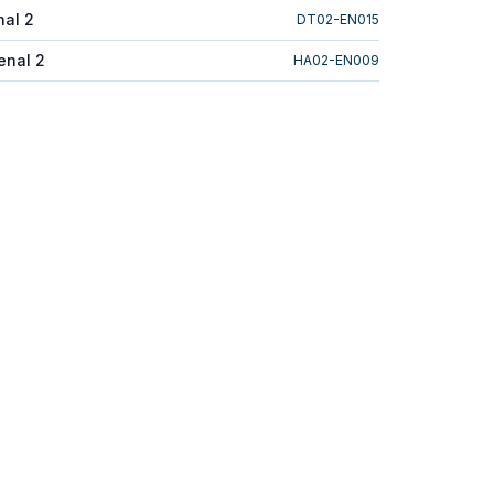
nal 2
DT02-EN015
enal 2
HA02-EN009