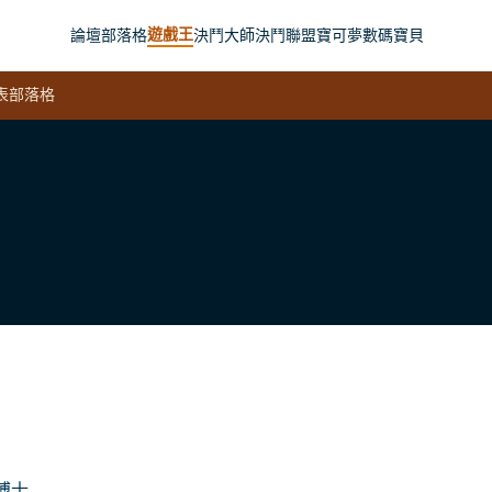
遊戲王
論壇
部落格
決鬥大師
決鬥聯盟
寶可夢
數碼寶貝
表
部落格
博士