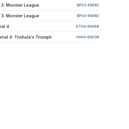
k 3: Monster League
BP03-EN082
k 3: Monster League
BP03-EN082
nal 4
DT04-EN068
nal 4: Trishula's Triumph
HA04-EN038