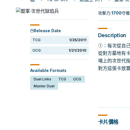
攻擊力
:
1700
守備
Release Date
Description
TCG:
1/25/2011
①：每次從自己
OCG:
1/21/2010
從對方墓地有卡
場上的次世代指
對方這張卡放置
Available Formats
Duel Links
TCG
OCG
Master Duel
卡片價格