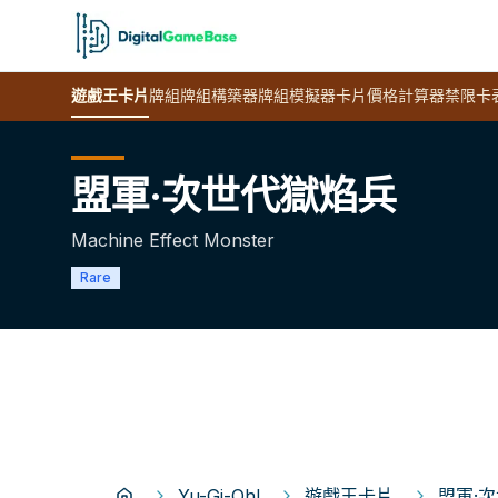
遊戲王
卡片
牌組
牌組構築器
牌組模擬器
卡片價格計算器
禁限卡
盟軍·次世代獄焰兵
Machine Effect Monster
Rare
Yu-Gi-Oh!
遊戲王卡片
盟軍·