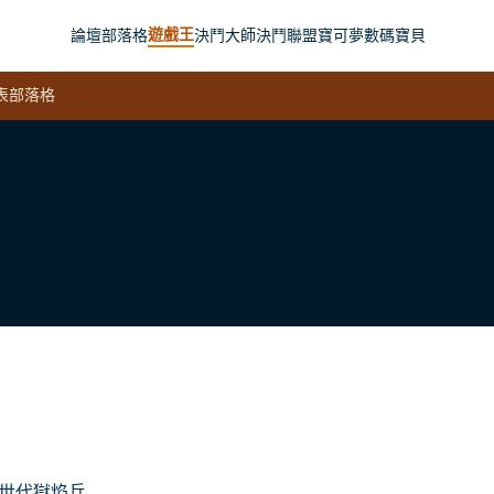
遊戲王
論壇
部落格
決鬥大師
決鬥聯盟
寶可夢
數碼寶貝
表
部落格
次世代獄焰兵