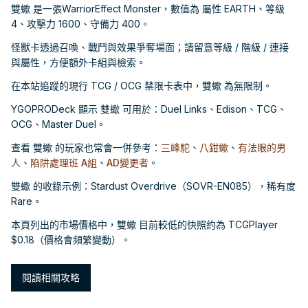
雙蠍 是一張WarriorEffect Monster，數值為 屬性 EARTH、等級
4、攻擊力 1600、守備力 400。
怪獸卡透過召喚、戰鬥與效果爭奪場面；請留意等級 / 階級 / 連接
與屬性，方便額外卡組與檢索。
在本站追蹤的現行 TCG / OCG 禁限卡表中，雙蠍 為無限制。
YGOPRODeck 顯示 雙蠍 可用於：Duel Links、Edison、TCG、
OCG、Master Duel。
查看 雙蠍 的玩家也常會一併參考：
三峰駝
、
八鉗蠍
、
有法眼的男
人
、
陷阱處理班 A組
、
AD變更者
。
雙蠍 的收錄示例：Stardust Overdrive（SOVR-EN085），稀有度
Rare。
本頁列出的市場價格中，雙蠍 目前較低的快照約為 TCGPlayer
$0.18（價格會頻繁變動）。
閱讀相關攻略