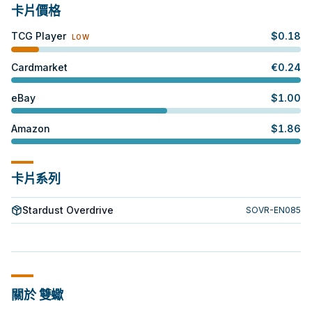
卡片價格
TCG Player
$
0.18
LOW
Cardmarket
€
0.24
eBay
$
1.00
Amazon
$
1.86
卡片系列
Stardust Overdrive
SOVR-EN085
關於 雙蠍