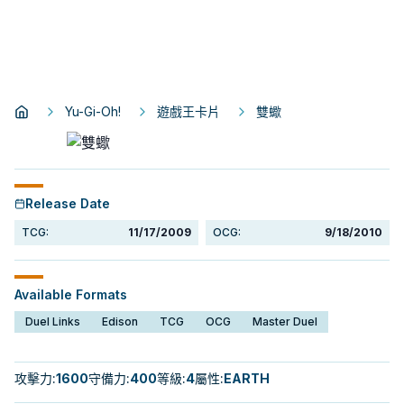
Yu-Gi-Oh!
遊戲王卡片
雙蠍
Release Date
TCG:
11/17/2009
OCG:
9/18/2010
Available Formats
Duel Links
Edison
TCG
OCG
Master Duel
攻擊力
:
1600
守備力
:
400
等級
:
4
屬性
:
EARTH