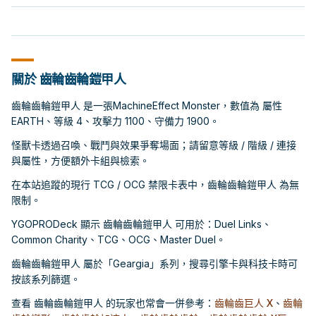
關於 齒輪齒輪鎧甲人
齒輪齒輪鎧甲人 是一張MachineEffect Monster，數值為 屬性
EARTH、等級 4、攻擊力 1100、守備力 1900。
怪獸卡透過召喚、戰鬥與效果爭奪場面；請留意等級 / 階級 / 連接
與屬性，方便額外卡組與檢索。
在本站追蹤的現行 TCG / OCG 禁限卡表中，齒輪齒輪鎧甲人 為無
限制。
YGOPRODeck 顯示 齒輪齒輪鎧甲人 可用於：Duel Links、
Common Charity、TCG、OCG、Master Duel。
齒輪齒輪鎧甲人 屬於「Geargia」系列，搜尋引擎卡與科技卡時可
按該系列篩選。
查看 齒輪齒輪鎧甲人 的玩家也常會一併參考：
齒輪齒巨人 X
、
齒輪