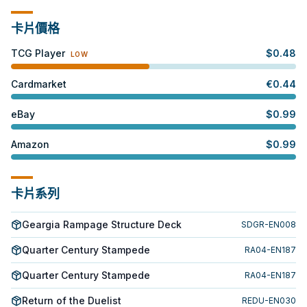
卡片價格
TCG Player
$
0.48
LOW
Cardmarket
€
0.44
eBay
$
0.99
Amazon
$
0.99
卡片系列
Geargia Rampage Structure Deck
SDGR-EN008
Quarter Century Stampede
RA04-EN187
Quarter Century Stampede
RA04-EN187
Return of the Duelist
REDU-EN030