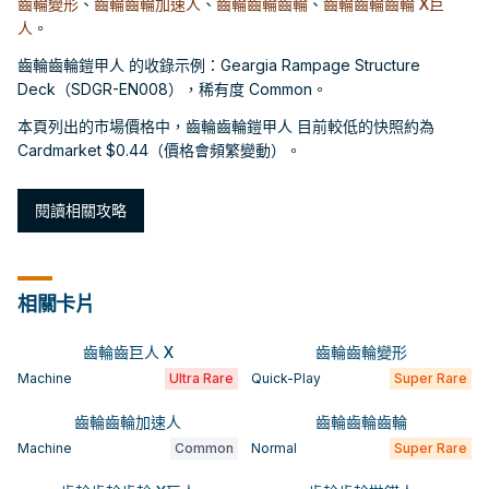
齒輪變形
、
齒輪齒輪加速人
、
齒輪齒輪齒輪
、
齒輪齒輪齒輪 X巨
人
。
齒輪齒輪鎧甲人 的收錄示例：Geargia Rampage Structure
Deck（SDGR-EN008），稀有度 Common。
本頁列出的市場價格中，齒輪齒輪鎧甲人 目前較低的快照約為
Cardmarket $0.44（價格會頻繁變動）。
閱讀相關攻略
相關卡片
齒輪齒巨人 X
齒輪齒輪變形
Machine
Ultra Rare
Quick-Play
Super Rare
齒輪齒輪加速人
齒輪齒輪齒輪
Machine
Common
Normal
Super Rare