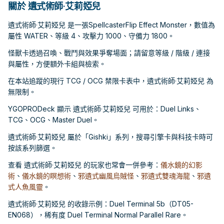
關於 遺式術師·艾莉婭兒
遺式術師·艾莉婭兒 是一張SpellcasterFlip Effect Monster，數值為
屬性 WATER、等級 4、攻擊力 1000、守備力 1800。
怪獸卡透過召喚、戰鬥與效果爭奪場面；請留意等級 / 階級 / 連接
與屬性，方便額外卡組與檢索。
在本站追蹤的現行 TCG / OCG 禁限卡表中，遺式術師·艾莉婭兒 為
無限制。
YGOPRODeck 顯示 遺式術師·艾莉婭兒 可用於：Duel Links、
TCG、OCG、Master Duel。
遺式術師·艾莉婭兒 屬於「Gishki」系列，搜尋引擎卡與科技卡時可
按該系列篩選。
查看 遺式術師·艾莉婭兒 的玩家也常會一併參考：
儀水鏡的幻影
術
、
儀水鏡的瞑想術
、
邪遺式幽風烏賊怪
、
邪遺式雙魂海龍
、
邪遺
式人魚風靈
。
遺式術師·艾莉婭兒 的收錄示例：Duel Terminal 5b（DT05-
EN068），稀有度 Duel Terminal Normal Parallel Rare。