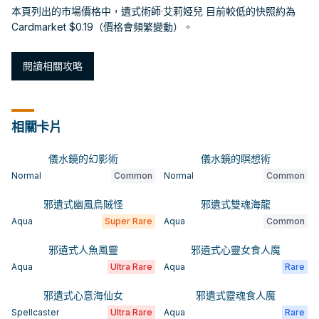
本頁列出的市場價格中，遺式術師·艾莉婭兒 目前較低的快照約為
Cardmarket $0.19（價格會頻繁變動）。
閱讀相關攻略
相關卡片
儀水鏡的幻影術
儀水鏡的瞑想術
Normal
Common
Normal
Common
邪遺式幽風烏賊怪
邪遺式雙魂海龍
Aqua
Super Rare
Aqua
Common
邪遺式人魚風靈
邪遺式心靈女食人魔
Aqua
Ultra Rare
Aqua
Rare
邪遺式心意海仙女
邪遺式靈魂食人魔
Spellcaster
Ultra Rare
Aqua
Rare