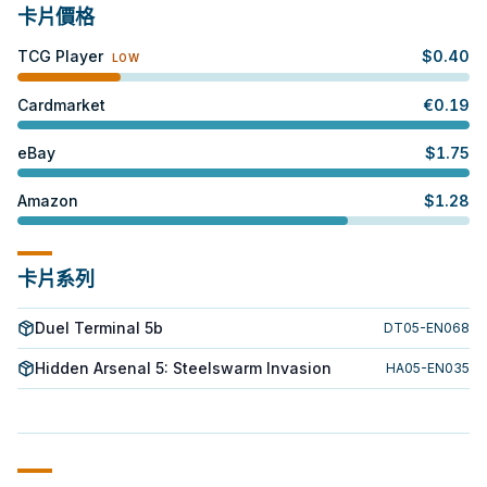
卡片價格
TCG Player
$
0.40
LOW
Cardmarket
€
0.19
eBay
$
1.75
Amazon
$
1.28
卡片系列
Duel Terminal 5b
DT05-EN068
Hidden Arsenal 5: Steelswarm Invasion
HA05-EN035