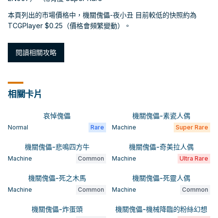
本頁列出的市場價格中，機關傀儡-夜小丑 目前較低的快照約為
TCGPlayer $0.25（價格會頻繁變動）。
閱讀相關攻略
相關卡片
哀悼傀儡
機關傀儡-素瓷人偶
Normal
Rare
Machine
Super Rare
機關傀儡-悲鳴四方牛
機關傀儡-奇美拉人偶
Machine
Common
Machine
Ultra Rare
機關傀儡-死之木馬
機關傀儡-死靈人偶
Machine
Common
Machine
Common
機關傀儡-炸蛋頭
機關傀儡-機械降臨的粉絲幻想