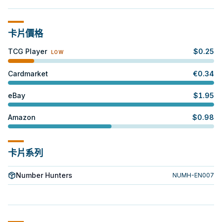
卡片價格
TCG Player
$
0.25
LOW
Cardmarket
€
0.34
eBay
$
1.95
Amazon
$
0.98
卡片系列
Number Hunters
NUMH-EN007