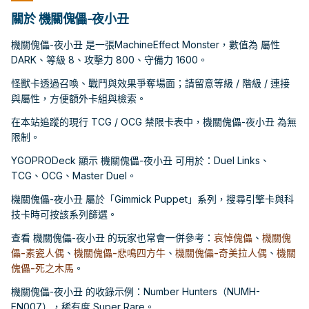
關於 機關傀儡-夜小丑
機關傀儡-夜小丑 是一張MachineEffect Monster，數值為 屬性
DARK、等級 8、攻擊力 800、守備力 1600。
怪獸卡透過召喚、戰鬥與效果爭奪場面；請留意等級 / 階級 / 連接
與屬性，方便額外卡組與檢索。
在本站追蹤的現行 TCG / OCG 禁限卡表中，機關傀儡-夜小丑 為無
限制。
YGOPRODeck 顯示 機關傀儡-夜小丑 可用於：Duel Links、
TCG、OCG、Master Duel。
機關傀儡-夜小丑 屬於「Gimmick Puppet」系列，搜尋引擎卡與科
技卡時可按該系列篩選。
查看 機關傀儡-夜小丑 的玩家也常會一併參考：
哀悼傀儡
、
機關傀
儡-素瓷人偶
、
機關傀儡-悲鳴四方牛
、
機關傀儡-奇美拉人偶
、
機關
傀儡-死之木馬
。
機關傀儡-夜小丑 的收錄示例：Number Hunters（NUMH-
EN007），稀有度 Super Rare。