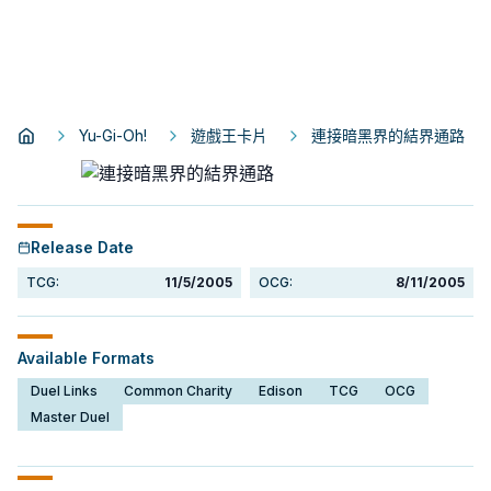
Yu-Gi-Oh!
遊戲王卡片
連接暗黑界的結界通路
Release Date
TCG:
11/5/2005
OCG:
8/11/2005
Available Formats
Duel Links
Common Charity
Edison
TCG
OCG
Master Duel