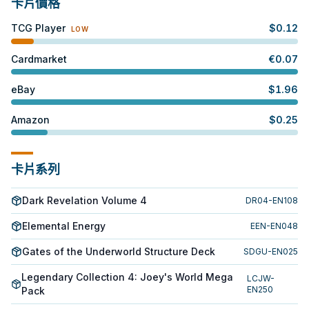
卡片價格
TCG Player
$
0.12
LOW
Cardmarket
€
0.07
eBay
$
1.96
Amazon
$
0.25
卡片系列
Dark Revelation Volume 4
DR04-EN108
Elemental Energy
EEN-EN048
Gates of the Underworld Structure Deck
SDGU-EN025
Legendary Collection 4: Joey's World Mega
LCJW-
EN250
Pack