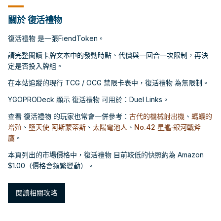
關於 復活禮物
復活禮物 是一張FiendToken。
請完整閱讀卡牌文本中的發動時點、代價與一回合一次限制，再決
定是否投入牌組。
在本站追蹤的現行 TCG / OCG 禁限卡表中，復活禮物 為無限制。
YGOPRODeck 顯示 復活禮物 可用於：Duel Links。
查看 復活禮物 的玩家也常會一併參考：
古代的機械射出機
、
螞蟻的
增殖
、
墮天使 阿斯蒙蒂斯
、
太陽電池人
、
No.42 星艦·銀河戰斧
鷹
。
本頁列出的市場價格中，復活禮物 目前較低的快照約為 Amazon
$1.00（價格會頻繁變動）。
閱讀相關攻略