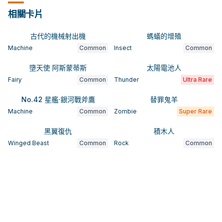
相關卡片
古代的機械射出機
螞蟻的增殖
Machine
Common
Insect
Common
墮天使 阿斯蒙蒂斯
太陽電池人
Fairy
Common
Thunder
Ultra Rare
No.42 星艦·銀河戰斧鷹
替罪鬼羊
Machine
Common
Zombie
Super Rare
黑翼復仇
積木人
Winged Beast
Common
Rock
Common