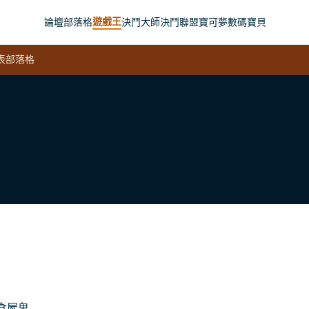
遊戲王
論壇
部落格
決鬥大師
決鬥聯盟
寶可夢
數碼寶貝
表
部落格
食屍鬼