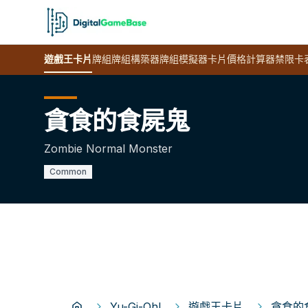
遊戲王
卡片
牌組
牌組構築器
牌組模擬器
卡片價格計算器
禁限卡
貪食的食屍鬼
Zombie Normal Monster
Common
Yu-Gi-Oh!
遊戲王卡片
貪食的