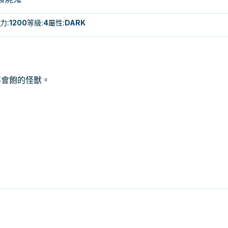
力
:
1200
等級
:
4
屬性
:
DARK
不會飽的怪獸。