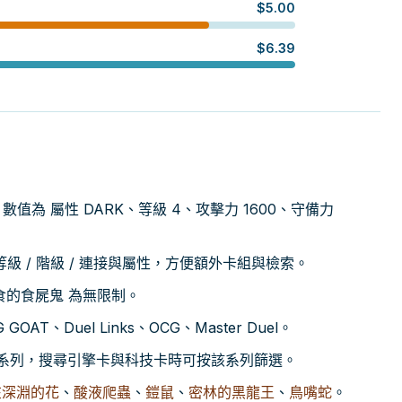
$
5.00
$
6.39
er，數值為 屬性 DARK、等級 4、攻擊力 1600、守備力
 / 階級 / 連接與屬性，方便額外卡組與檢索。
貪食的食屍鬼 為無限制。
AT、Duel Links、OCG、Master Duel。
part」系列，搜尋引擎卡與科技卡時可按該系列篩選。
在深淵的花
、
酸液爬蟲
、
鎧鼠
、
密林的黑龍王
、
鳥嘴蛇
。