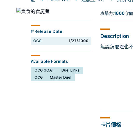
攻擊力
:
1600
守備
Release Date
Description
OCG:
1/27/2000
無論怎麼吃也
Available Formats
OCG GOAT
Duel Links
OCG
Master Duel
卡片價格