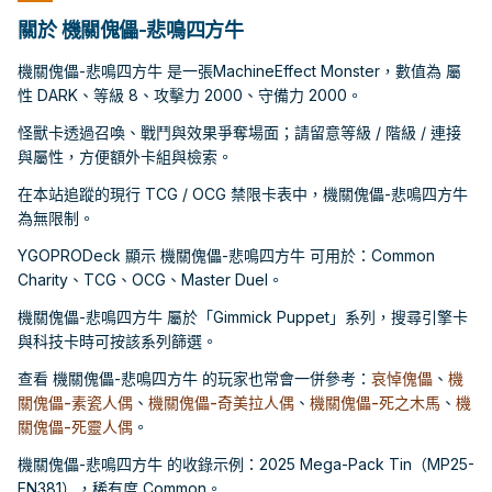
關於 機關傀儡-悲鳴四方牛
機關傀儡-悲鳴四方牛 是一張MachineEffect Monster，數值為 屬
性 DARK、等級 8、攻擊力 2000、守備力 2000。
怪獸卡透過召喚、戰鬥與效果爭奪場面；請留意等級 / 階級 / 連接
與屬性，方便額外卡組與檢索。
在本站追蹤的現行 TCG / OCG 禁限卡表中，機關傀儡-悲鳴四方牛
為無限制。
YGOPRODeck 顯示 機關傀儡-悲鳴四方牛 可用於：Common
Charity、TCG、OCG、Master Duel。
機關傀儡-悲鳴四方牛 屬於「Gimmick Puppet」系列，搜尋引擎卡
與科技卡時可按該系列篩選。
查看 機關傀儡-悲鳴四方牛 的玩家也常會一併參考：
哀悼傀儡
、
機
關傀儡-素瓷人偶
、
機關傀儡-奇美拉人偶
、
機關傀儡-死之木馬
、
機
關傀儡-死靈人偶
。
機關傀儡-悲鳴四方牛 的收錄示例：2025 Mega-Pack Tin（MP25-
EN381），稀有度 Common。