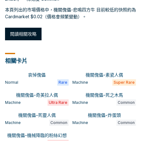
本頁列出的市場價格中，機關傀儡-悲鳴四方牛 目前較低的快照約為
Cardmarket $0.02（價格會頻繁變動）。
閱讀相關攻略
相關卡片
哀悼傀儡
機關傀儡-素瓷人偶
Normal
Rare
Machine
Super Rare
機關傀儡-奇美拉人偶
機關傀儡-死之木馬
Machine
Ultra Rare
Machine
Common
機關傀儡-死靈人偶
機關傀儡-炸蛋頭
Machine
Common
Machine
Common
機關傀儡-機械降臨的粉絲幻想